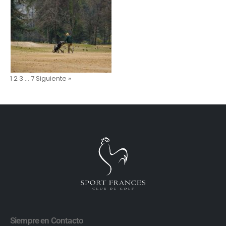
1
2
3
…
7
Siguiente »
Siempre en Contacto