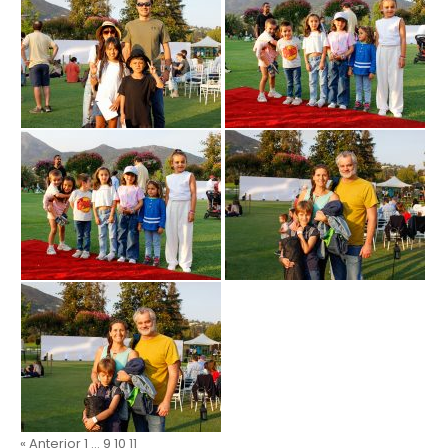
« Anterior
1
…
9
10
11