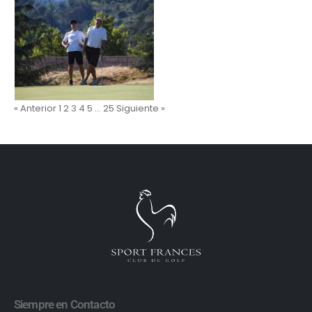
« Anterior
1
2
3
4
5
…
25
Siguiente »
Siempre en Contacto