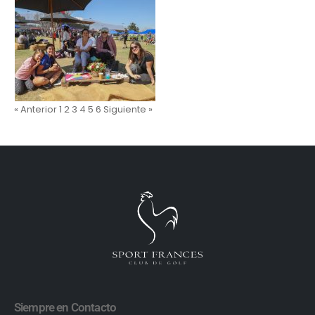
« Anterior
1
2
3
4
5
6
Siguiente »
Siempre en Contacto