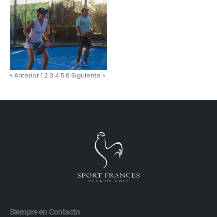
« Anterior
1
2
3
4
5
6
Siguiente »
Siempre en Contacto