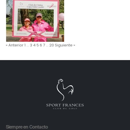
« Anterior
1
…
3
4
5
6
7
…
20
Siguiente »
Siempre en Contacto