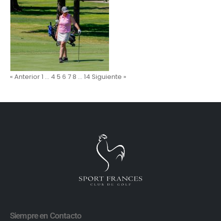
« Anterior
1
…
4
5
6
7
8
…
14
Siguiente »
Siempre en Contacto