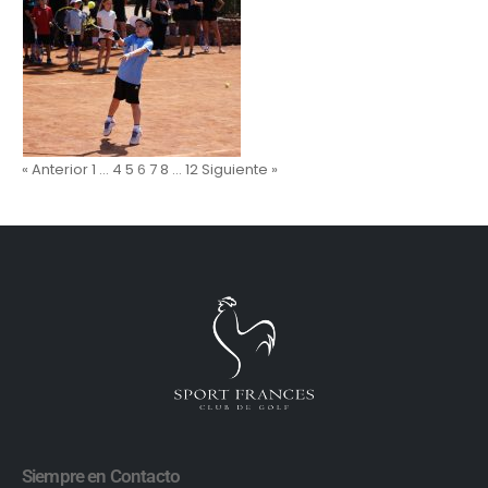
« Anterior
1
…
4
5
6
7
8
…
12
Siguiente »
Siempre en Contacto