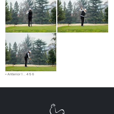
« Anterior
1
…
4
5
6