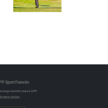
PP Sport Francés
scarga nuestra nueva APP
lo para socios: