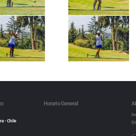
to
Horario General
A
De
ra - Chile
So