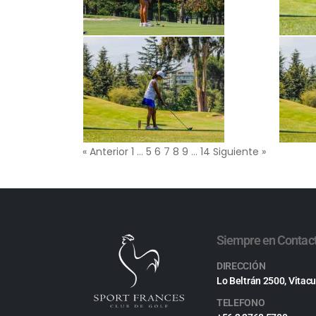
« Anterior
1
…
5
6
7
8
9
…
14
Siguiente »
Siempre en Contac
DIRECCIÓN
Lo Beltrán 2500, Vitacu
TELEFONO