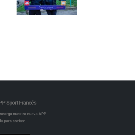
PP Sport Francés
scarga nuestra nueva APP
lo para socios: