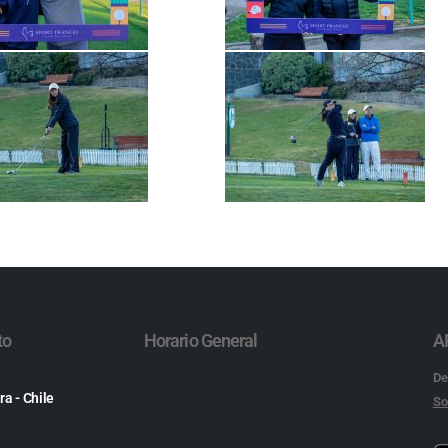
to
Horario General
A
De
ra - Chile
So