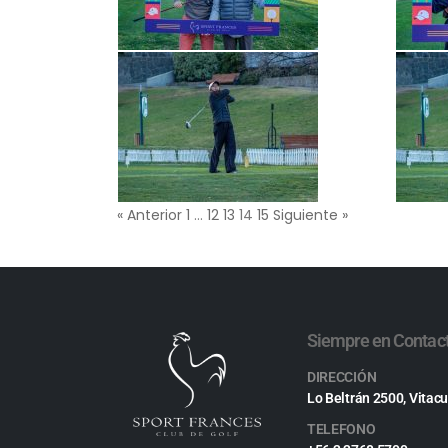
« Anterior
1
…
12
13
14
15
Siguiente »
Siempre en Contac
DIRECCIÓN
Lo Beltrán 2500, Vitacu
TELEFONO