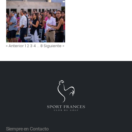
« Anterior
1
2
3
4
…
8
Siguiente »
Siempre en Contacto