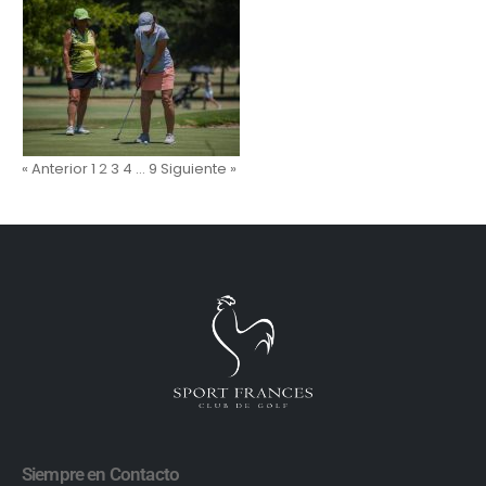
« Anterior
1
2
3
4
…
9
Siguiente »
Siempre en Contacto