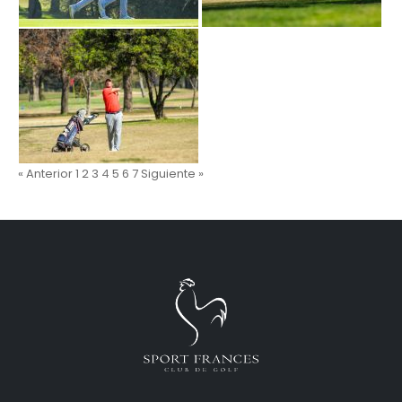
« Anterior
1
2
3
4
5
6
7
Siguiente »