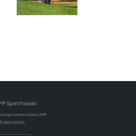
PP Sport Francés
scarga nuestra nueva APP
lo para socios: