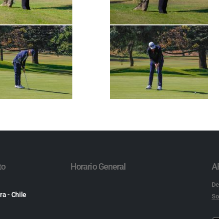
to
Horario General
A
De
ra - Chile
So