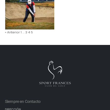
« Anterior
1
…
3
4
5
Siempre en Contacto
DIRECCIÓN