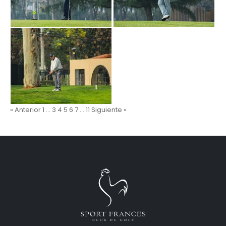
« Anterior
1
…
3
4
5
6
7
…
11
Siguiente »