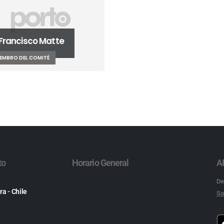
 Francisco Matte
EMBRO DEL COMITÉ
to
Horario General
A
De
ra - Chile
So