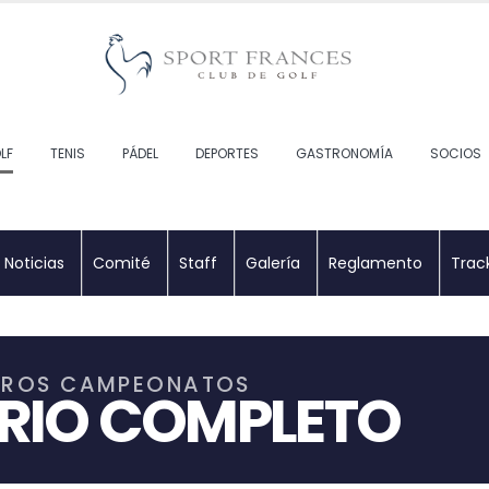
LF
TENIS
PÁDEL
DEPORTES
GASTRONOMÍA
SOCIOS
Noticias
Comité
Staff
Galería
Reglamento
Tra
STROS CAMPEONATOS
RIO COMPLETO