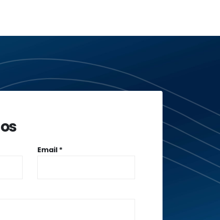
os
Email *