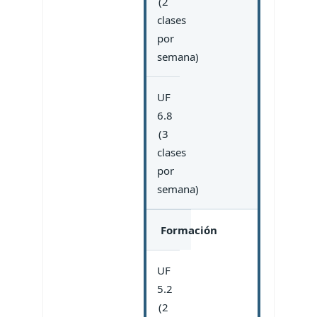
(2
clases
por
semana)
UF
6.8
(3
clases
por
semana)
Formación
UF
5.2
(2