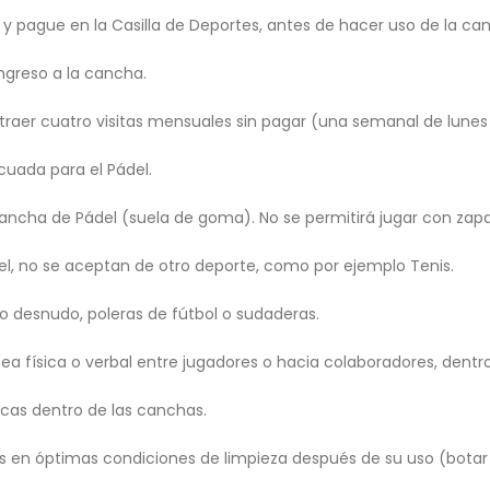
e y pague en la Casilla de Deportes, antes de hacer uso de la ca
ingreso a la cancha.
 traer cuatro visitas mensuales sin pagar (una semanal de lunes 
cuada para el Pádel.
cancha de Pádel (suela de goma). No se permitirá jugar con zapa
del, no se aceptan de otro deporte, como por ejemplo Tenis.
so desnudo, poleras de fútbol o sudaderas.
sea física o verbal entre jugadores o hacia colaboradores, dentr
cas dentro de las canchas.
n óptimas condiciones de limpieza después de su uso (botar las 