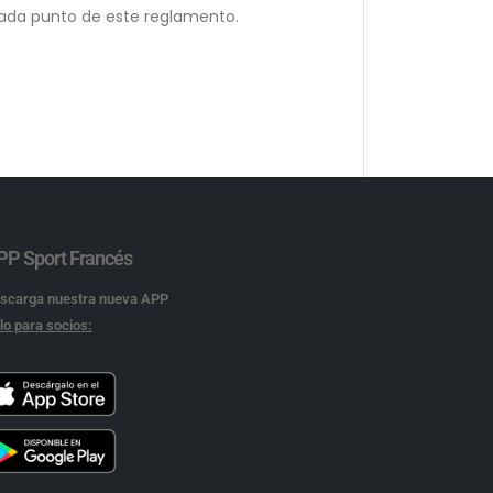
 cada punto de este reglamento.
PP Sport Francés
scarga nuestra nueva APP
lo para socios: