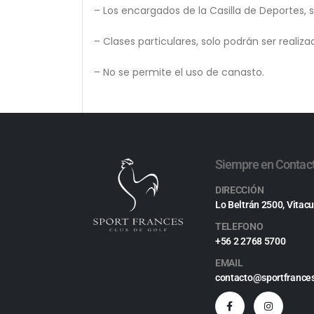
– Los encargados de la Casilla de Deportes, 
– Clases particulares, solo podrán ser realiz
– No se permite el uso de canasto.
Siempre en Contac
DIRECCIÓN
Lo Beltrán 2500, Vitacu
TELEFONO
+56 2 2768 5700
EMAIL
contacto@sportfrances