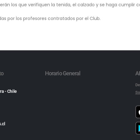
serán los que verifiquen la tenida, el calzado y se haga cumplir
adas por los profesores contratados por el Club.
to
Horario General
A
De
ra - Chile
So
.cl