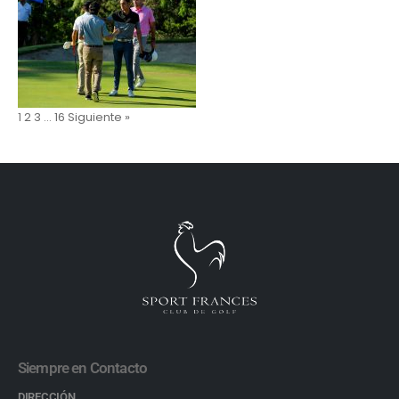
1
2
3
…
16
Siguiente »
Siempre en Contacto
DIRECCIÓN