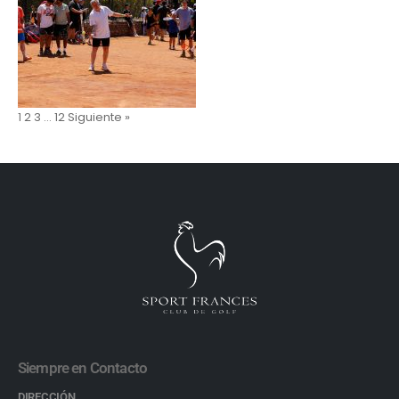
1
2
3
…
12
Siguiente »
Siempre en Contacto
DIRECCIÓN