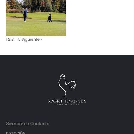
1
2
3
…
5
Siguiente »
Siempre en Contacto
DIRECCIÓN