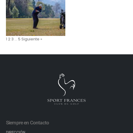
1
2
3
…
5
Siguiente »
Siempre en Contacto
DIRECCIÓN