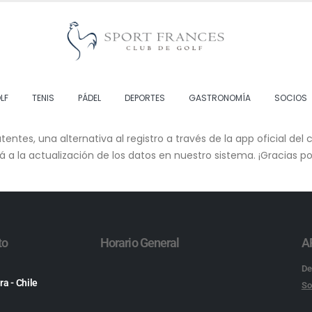
LF
TENIS
PÁDEL
DEPORTES
GASTRONOMÍA
SOCIOS
entes, una alternativa al registro a través de la app oficial del 
á a la actualización de los datos en nuestro sistema. ¡Gracias p
to
Horario General
A
De
ra - Chile
So