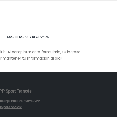
SUGERENCIAS Y RECLAMOS
club. Al completar este formulario, tu ingreso
or mantener tu información al día!
PP Sport Francés
scarga nuestra nueva APP
lo para socios: