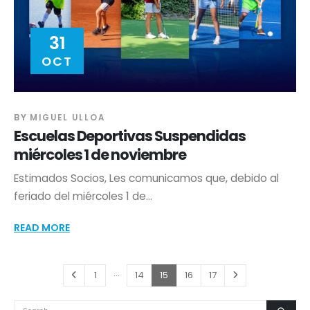
31
OCT
BY
MIGUEL ULLOA
Escuelas Deportivas Suspendidas
miércoles 1 de noviembre
Estimados Socios, Les comunicamos que, debido al
feriado del miércoles 1 de...
READ MORE
…
1
14
15
16
17