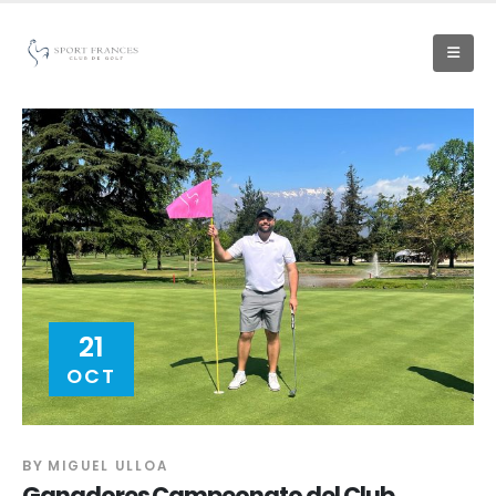
21
OCT
BY
MIGUEL ULLOA
Ganadores Campeonato del Club