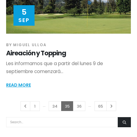
5
SEP
BY
MIGUEL ULLOA
Aireación y Topping
Les informamos que a partir del lunes 9 de
septiembre comenzará...
READ MORE
…
…
1
34
35
36
65