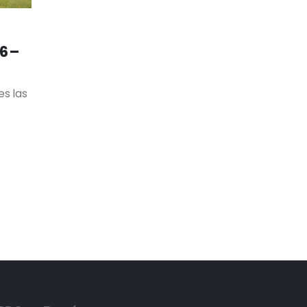
6 –
es las