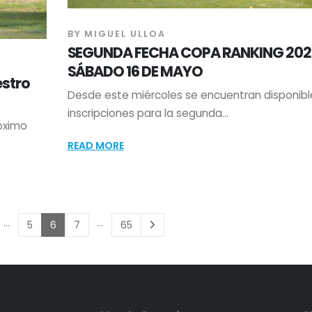
BY
MIGUEL ULLOA
SEGUNDA FECHA COPA RANKING 202
SÁBADO 16 DE MAYO
estro
Desde este miércoles se encuentran disponibl
inscripciones para la segunda...
óximo
READ MORE
…
…
5
6
7
65