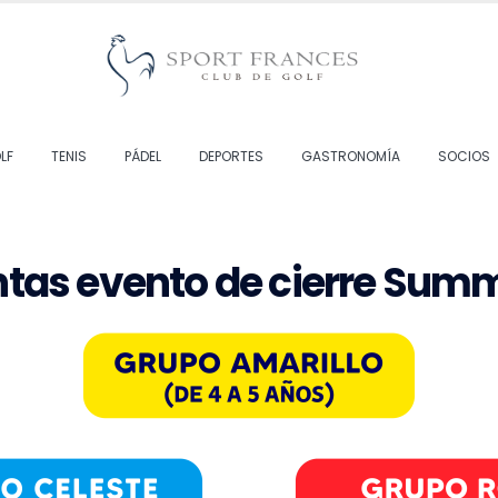
LF
TENIS
PÁDEL
DEPORTES
GASTRONOMÍA
SOCIOS
n
t
a
s
e
v
e
n
t
o
d
e
c
i
e
r
r
e
S
u
m