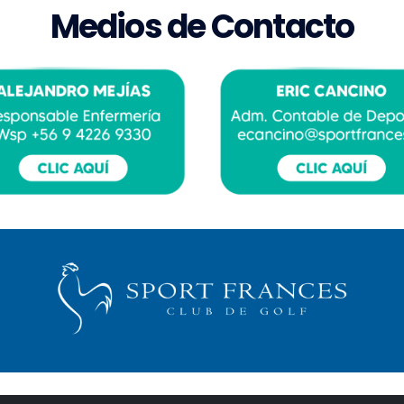
M
e
d
i
o
s
d
e
C
o
n
t
a
c
t
o