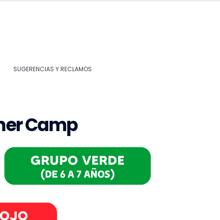
SUGERENCIAS Y RECLAMOS
m
e
r
C
a
m
p