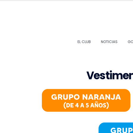
EL CLUB
NOTICIAS
GO
V
e
s
t
i
m
e