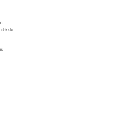
on
mité de
as