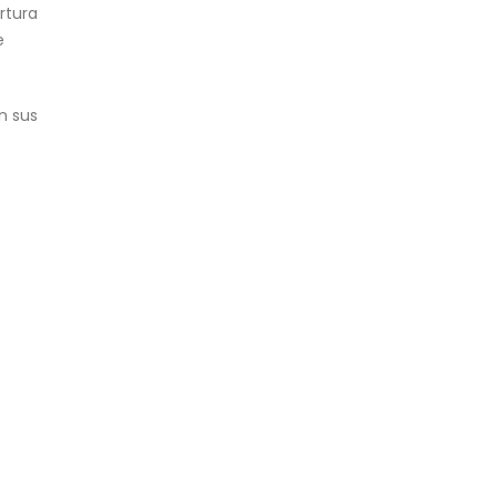
rtura
e
n sus