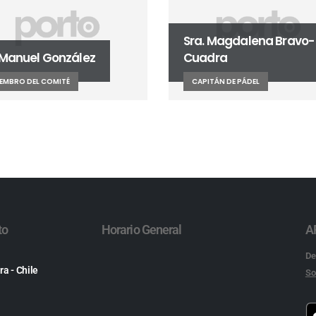
Sra. Magdalena Bravo-
. Manuel González
Cuadra
EMBRO DEL COMITÉ
CAPITÁN DE PÁDEL
to
Horario General
A
De
ra - Chile
So