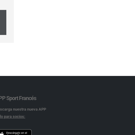
PP Sport Francés
scarga nuestra nueva APP
lo para socios: