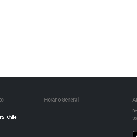
to
Horario General
A
De
ra - Chile
So