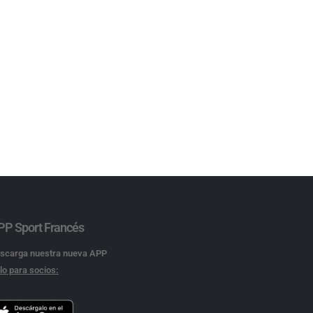
PP Sport Francés
scarga nuestra nueva APP
lo para socios: