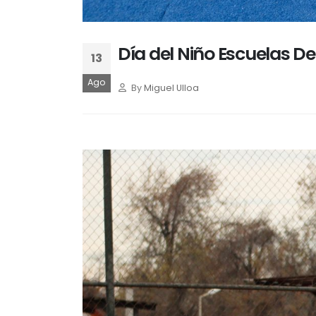
Día del Niño Escuelas D
13
Ago
By
Miguel Ulloa