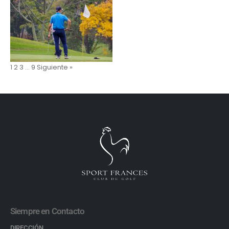
1
2
3
…
9
Siguiente »
Siempre en Contacto
DIRECCIÓN