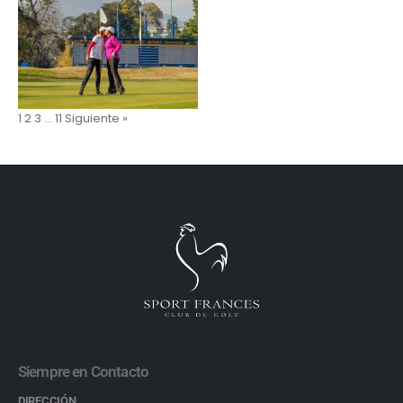
1
2
3
…
11
Siguiente »
Siempre en Contacto
DIRECCIÓN