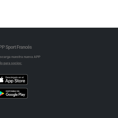
PP Sport Francés
scarga nuestra nueva APP
lo para socios: