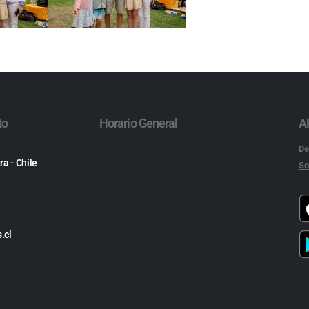
to
Horario General
A
De
ra - Chile
So
.cl