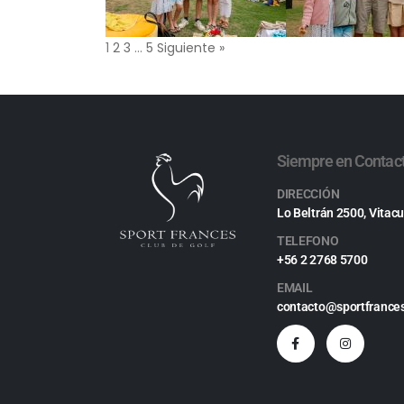
1
2
3
…
5
Siguiente »
Siempre en Contac
DIRECCIÓN
Lo Beltrán 2500, Vitacu
TELEFONO
+56 2 2768 5700
EMAIL
contacto@sportfrances