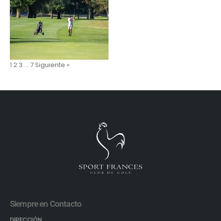
1
2
3
…
7
Siguiente »
Siempre en Contacto
DIRECCIÓN