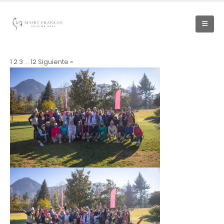
1
2
3
…
12
Siguiente »