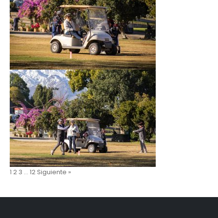
1
2
3
…
12
Siguiente »