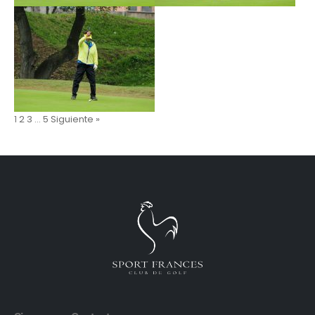
1
2
3
…
5
Siguiente »