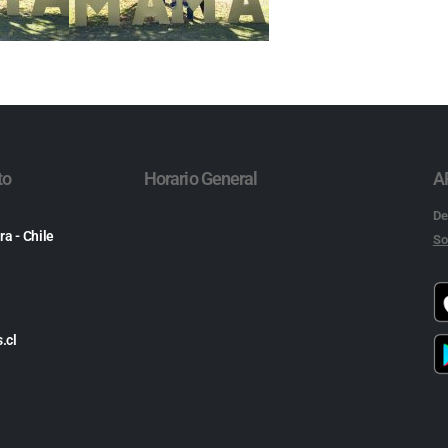
to
Horario General
A
De
ra - Chile
So
.cl