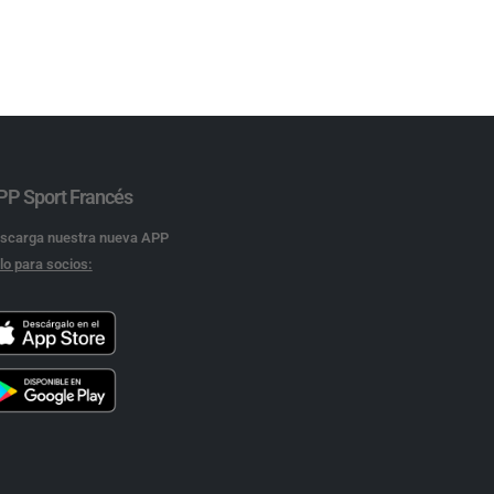
PP Sport Francés
scarga nuestra nueva APP
lo para socios: