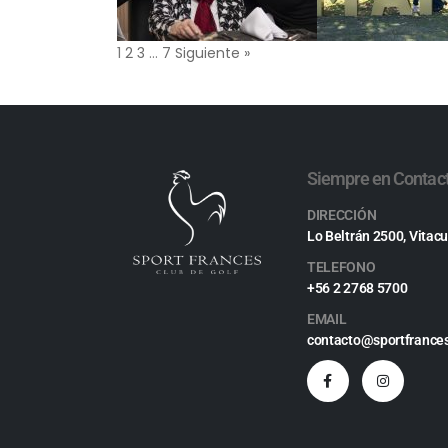
1
2
3
…
7
Siguiente »
Siempre en Contac
DIRECCIÓN
Lo Beltrán 2500, Vitacu
TELEFONO
+56 2 2768 5700
EMAIL
contacto@sportfrances