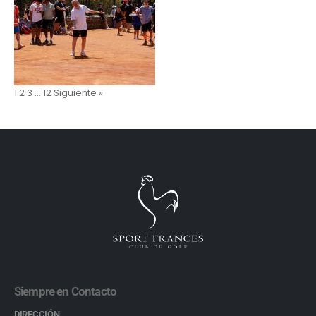
1
2
3
…
12
Siguiente »
Siempre en Contacto
DIRECCIÓN