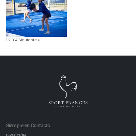
1
2
3
4
Siguiente »
Siempre en Contacto
DIRECCIÓN