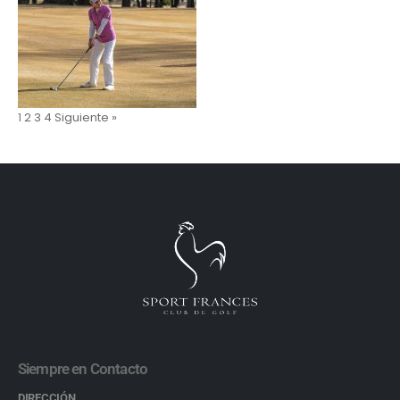
1
2
3
4
Siguiente »
Siempre en Contacto
DIRECCIÓN