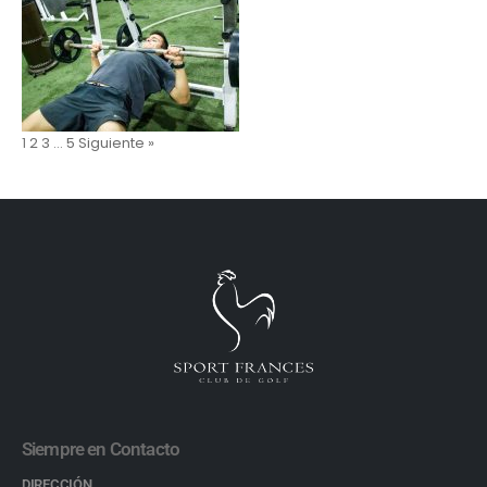
1
2
3
…
5
Siguiente »
Siempre en Contacto
DIRECCIÓN