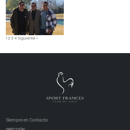
1
2
3
4
Siguiente »
Siempre en Contacto
DIRECCIÓN