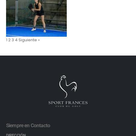
1
2
3
4
Siguiente »
Siempre en Contacto
DIRECCIÓN