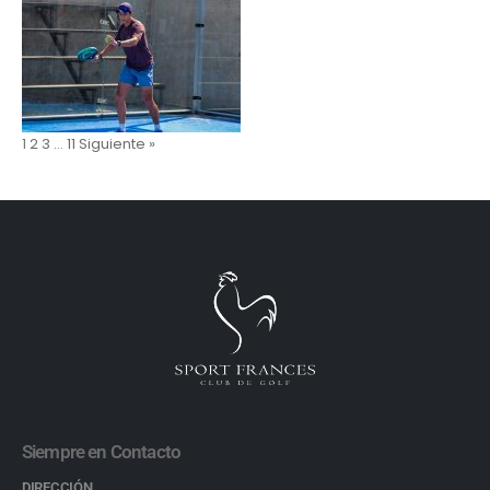
1
2
3
…
11
Siguiente »
Siempre en Contacto
DIRECCIÓN