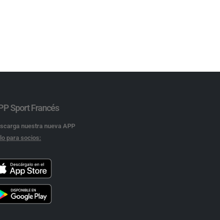
PP Sport Francés
scarga nuestra nueva APP
lo para socios: