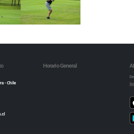
to
Horario General
A
De
ra - Chile
So
.cl