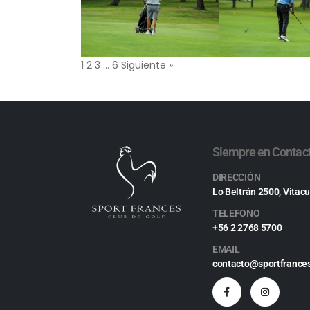
1
2
3
…
6
Siguiente »
Siempre en Contac
DIRECCIÓN
Lo Beltrán 2500, Vitacu
TELEFONO
+56 2 2768 5700
EMAIL
contacto@sportfrances